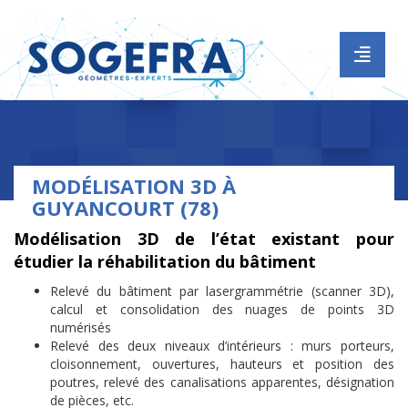
ACCUEIL
SOCIÉTÉ
HISTORIQUE
MOYENS HUMAINS
MODÉLISATION 3D À
GUYANCOURT (78)
MOYENS MATÉRIELS
Modélisation 3D de l’état existant pour
PRESTATIONS
étudier la réhabilitation du bâtiment
FONCIER
Relevé du bâtiment par lasergrammétrie (scanner 3D),
calcul et consolidation des nuages de points 3D
TOPOGRAPHIE
numérisés
ETUDES VRD
Relevé des deux niveaux d’intérieurs : murs porteurs,
cloisonnement, ouvertures, hauteurs et position des
SCANNER 3D ET RENDUS
poutres, relevé des canalisations apparentes, désignation
de pièces, etc.