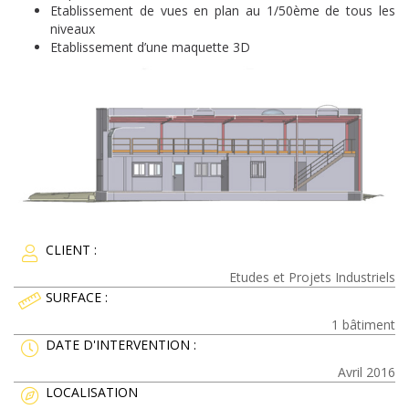
DÉMARCHE QSE
Etablissement de vues en plan au 1/50ème de tous les
niveaux
ISO 9001
Etablissement d’une maquette 3D
ISO 14001 & ISO 45001
DÉMARCHE DÉVELOPPEMENT DURABLE
RÉFÉRENCES
ACTUALITÉS
GLOSSAIRE
CLIENT :
RECRUTEMENT
Etudes et Projets Industriels
SURFACE :
CONTACT
1 bâtiment
DATE D'INTERVENTION :
Avril 2016
LOCALISATION