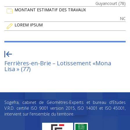
Guyancourt (78)
MONTANT ESTIMATIF DES TRAVAUX
NC
LOREM IPSUM
Ferrières-en-Brie – Lotissement «Mona
Lisa » (77)
Sogefra, cabinet de Géomètres-Experts et bureau d'Etudes
V.R.D. certifié ISO 9001 version 2015, ISO 14001 et ISO 45001,
intervient sur l'ensemble du territoire.