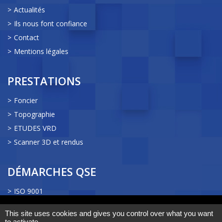
Actualités
Ils nous font confiance
Contact
Mentions légales
PRESTATIONS
Foncier
Topographie
ETUDES VRD
Scanner 3D et rendus
DÉMARCHES QSE
ISO 9001
ISO 14001 & ISO 45001
Nous utilisons des cookies pour vous garantir la meilleure
This site uses cookies and gives you control over what you want
expérience sur notre site web. Si vous continuez à utiliser ce
Démarche Développement Durable
to activate