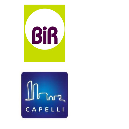
DÉMARCHE QSE
ISO 9001
ISO 14001 & ISO 45001
DÉMARCHE DÉVELOPPEMENT DURABLE
RÉFÉRENCES
ACTUALITÉS
GLOSSAIRE
RECRUTEMENT
CONTACT