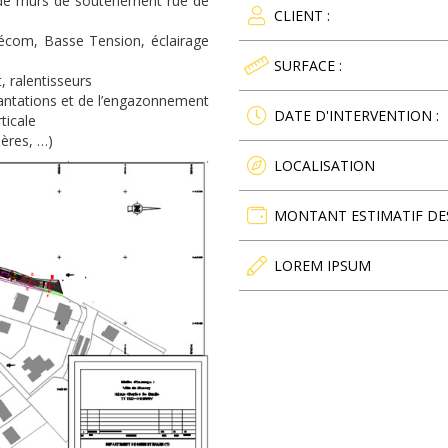
n de murs de soutènement rue de
CLIENT :
élécom, Basse Tension, éclairage
SURFACE :
, ralentisseurs
plantations et de l’engazonnement
DATE D'INTERVENTION :
ticale
ières, …)
LOCALISATION
MONTANT ESTIMATIF DE
LOREM IPSUM