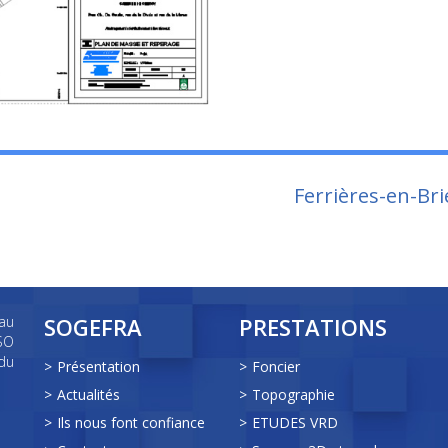
Ferrières-en-Bri
au
SOGEFRA
PRESTATIONS
SO
du
Présentation
Foncier
Actualités
Topographie
Ils nous font confiance
ETUDES VRD