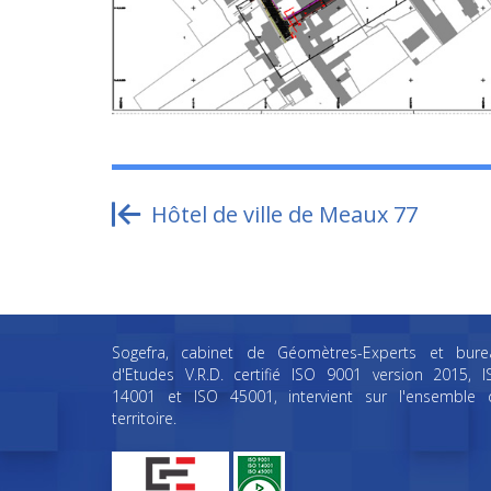
Hôtel de ville de Meaux 77
Sogefra, cabinet de Géomètres-Experts et bure
d'Etudes V.R.D. certifié ISO 9001 version 2015, I
14001 et ISO 45001, intervient sur l'ensemble 
territoire.